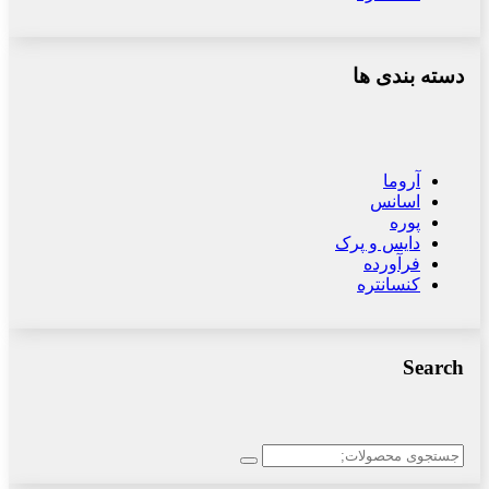
دسته بندی ها
آروما
اسانس
پوره
دایس و پرک
فرآورده
کنسانتره
Search
جستجو
برای: