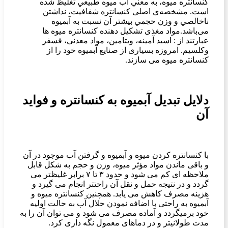
كنسانتره میوه، به معني آب ميوه طبيعي تغليظ شده
است. مشخصه‌ی اصلی كنسانتره شفافيت، نداشتن
ناخالصي و وزن حجمي بيشتر آن نسبت به آبميوه
می‌باشد.مواد مغذی تشکیل دهنده کنسانتره میوه ها
عبارتند از : اسید آمینه، ویتامین، مواد معدنی، فسفر
وکلسیم. امروزه بسیاری از صنایع آبمیوه خود را از
کنسانتره میوه می سازند.
دلایل تبدیل آبمیوه به کنسانتره و فواید
آن
با کنسانتره کردن میوه و آبمیوه و گرفتن آب موجود در آن
و باقی ماندن مواد مؤثر میوه، وزن و حجم به شکل قابل
ملاحظه ای کم می شود و حدود ۳ تا ۷ برابر غلیظتر می
گردد و در نتیجه حمل و نقل آن راحتتر انجام می گیرد و
هزینه‌ مصرف کاهش می یابد. همچنین کنسانتره میوه و
آبمیوه به راحتی با اضافه نمودن حلال آب به حالت اولیه
خود برمیگردد و آماده مصرف می شود و می توان آن را به
مدت طولانیتر و در دماهای معمول نگه داری کرد.