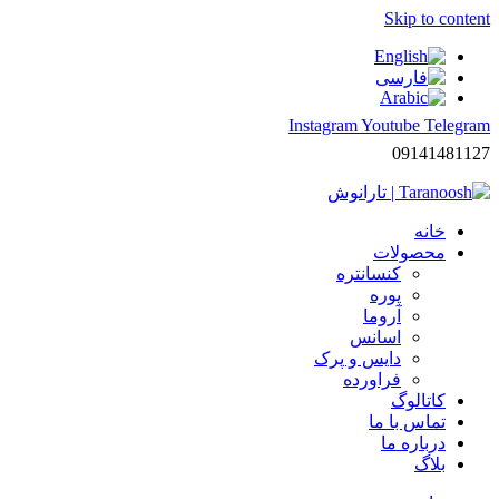
Skip to content
Instagram
Youtube
Telegram
09141481127
خانه
محصولات
کنسانتره
پوره
آروما
اسانس
دایس و پرک
فراورده
کاتالوگ
تماس با ما
درباره ما
بلاگ