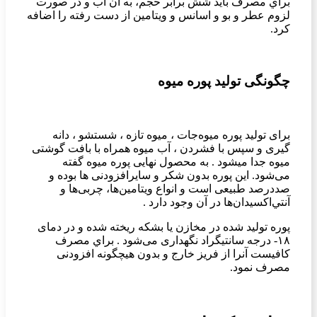
براي مصرف باید شش برابر حجم، به آن آب و در صورت
لزوم عطر و بو و اسانس و ويتامين از دست رفته را اضافه
کرد.
چگونگی تولید پوره میوه‌
برای تولید پوره میوه‌جات ، ميوه تازه ، شستشو ، دانه
گیری و سپس با فشردن ، آب میوه همراه با بافت گوشتی
ميوه جدا میشود . به محصول نهایی پوره میوه گفته
می‌شود. اين پوره بدون شكر و سایرافزودنی ها بوده و
صددرصد طبيعی است و انواع ويتامين‌ها، چربی‌ها و
آنتي‌اكسيدان‌ها در آن وجود دارد .
پوره تولید شده در مخازن يا بشكه ریخته شده و در دمای
۱۸- درجه سانتیگراد نگهداری می‌شود . براي مصرف
کافیست آنرا از فریز خارج و بدون هیچگونه افزودنی
مصرف نمود.